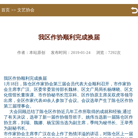
首页
>>
文艺协会
我区作协顺利完成换届
作者：本站原创 发布时间：2019-01-24 浏览：
7292
次
我区作协顺利完成换届
1月18日，陈仓区作家协会第三届会员代表大会顺利召开，市作家协
会主席李广汉、区委常委宣传部长魏林、区文广局局长杨继晓、区文
化馆馆长董珠课、市作协秘书长范宗科、区作协原主席吴双虎等领导
出席，全区作家代表40余人参加了会议。会议选举产生了陈仓区作协
第三届理事会。
大会回顾总结了陈仓区作协近几年工作所取得的成就和经验;通过
了有关决议，选举了新一届作协领导班子。姚伟当选新一届陈仓区作
协主席，刘瑞、魏娜、杨宝国当选为副主席，季纯为秘书长、王举秀
为副秘书长。
市作家协会主席李广汉在会上作了热情洋溢的讲话，对陈仓区上一届